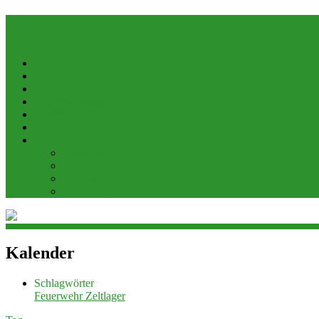
Zum Guten Hirten
Home
Gemeindebrief
Kasualien
Kindertagesstätte
Krabbelgottesdienst
Kalender
Über uns
Über uns
Gruppen
Impressum
Datenschutz
Kalender
Schlagwörter
Feuerwehr
Zeltlager