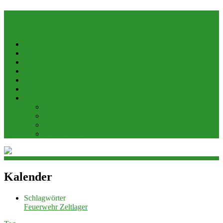
Zum Guten Hirten
Home
Gemeindebrief
Kasualien
Kindertagesstätte
Krabbelgottesdienst
Kalender
Über uns
Über uns
Gruppen
Impressum
Datenschutz
Kalender
Schlagwörter
Feuerwehr
Zeltlager