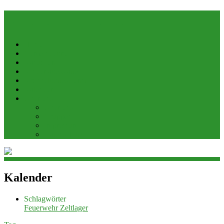
Zum Guten Hirten
Home
Gemeindebrief
Kasualien
Kindertagesstätte
Krabbelgottesdienst
Kalender
Über uns
Über uns
Gruppen
Impressum
Datenschutz
Kalender
Schlagwörter
Feuerwehr
Zeltlager