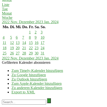
Monat
Liste
Tag
Monat
Woche
2022
Nov.
Dezember 2023
Jan.
2024
Mo.
Di.
Mi.
Do.
Fr.
Sa.
So.
1
2
3
4
5
6
7
8
9
10
11
12
13
14
15
16
17
18
19
20
21
22
23
24
25
26
27
28
29
30
31
2022
Nov.
Dezember 2023
Jan.
2024
Gefilterten Kalender abonnieren
Zum Timely-Kalender hinzufügen
Zu Google hinzufügen
Zu Outlook hinzufügen
Zum Apple-Kalender hinzufügen
Zu anderem Kalender hinzufügen
Export to XML