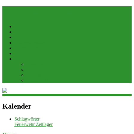
Zum Guten Hirten
Home
Gemeindebrief
Kasualien
Kindertagesstätte
Krabbelgottesdienst
Kalender
Über uns
Über uns
Gruppen
Impressum
Datenschutz
Kalender
Schlagwörter
Feuerwehr
Zeltlager