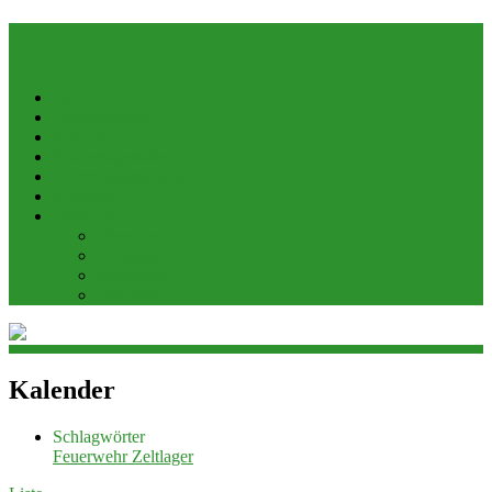
Zum Guten Hirten
Home
Gemeindebrief
Kasualien
Kindertagesstätte
Krabbelgottesdienst
Kalender
Über uns
Über uns
Gruppen
Impressum
Datenschutz
Kalender
Schlagwörter
Feuerwehr
Zeltlager