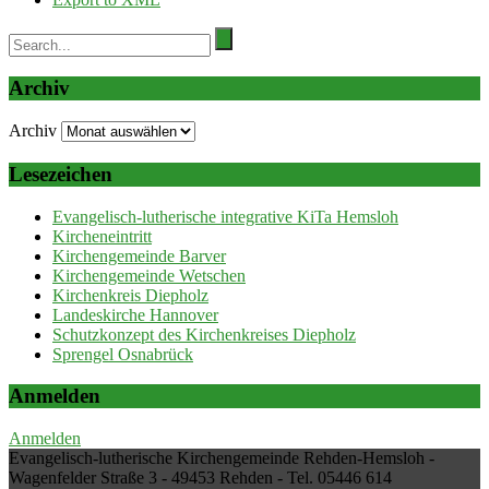
Archiv
Archiv
Lesezeichen
Evangelisch-lutherische integrative KiTa Hemsloh
Kircheneintritt
Kirchengemeinde Barver
Kirchengemeinde Wetschen
Kirchenkreis Diepholz
Landeskirche Hannover
Schutzkonzept des Kirchenkreises Diepholz
Sprengel Osnabrück
Anmelden
Anmelden
Evangelisch-lutherische Kirchengemeinde Rehden-Hemsloh -
Wagenfelder Straße 3 - 49453 Rehden - Tel. 05446 614