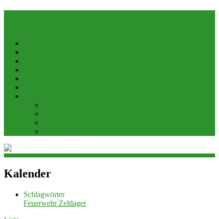
Zum Guten Hirten
Home
Gemeindebrief
Kasualien
Kindertagesstätte
Krabbelgottesdienst
Kalender
Über uns
Über uns
Gruppen
Impressum
Datenschutz
Kalender
Schlagwörter
Feuerwehr
Zeltlager