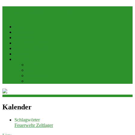
Zum Guten Hirten
Home
Gemeindebrief
Kasualien
Kindertagesstätte
Krabbelgottesdienst
Kalender
Über uns
Über uns
Gruppen
Impressum
Datenschutz
Kalender
Schlagwörter
Feuerwehr
Zeltlager