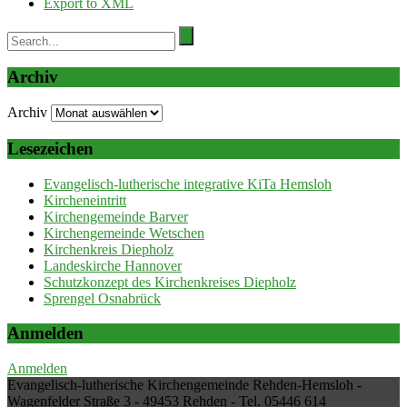
Export to XML
Archiv
Archiv
Lesezeichen
Evangelisch-lutherische integrative KiTa Hemsloh
Kircheneintritt
Kirchengemeinde Barver
Kirchengemeinde Wetschen
Kirchenkreis Diepholz
Landeskirche Hannover
Schutzkonzept des Kirchenkreises Diepholz
Sprengel Osnabrück
Anmelden
Anmelden
Evangelisch-lutherische Kirchengemeinde Rehden-Hemsloh -
Wagenfelder Straße 3 - 49453 Rehden - Tel. 05446 614