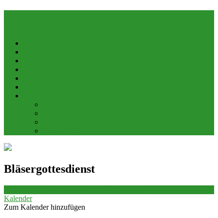
Zum Guten Hirten
Home
Gemeindebrief
Kasualien
Kindertagesstätte
Krabbelgottesdienst
Kalender
Über uns
Über uns
Gruppen
Impressum
Datenschutz
Bläsergottesdienst
27. Februar 2023
Kirche Rehden-Hemsloh (sb)
Kalender
Zum Kalender hinzufügen